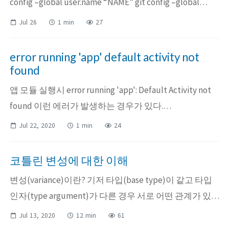
config –global user.name “NAME” git config –global
user.email “EMAIL@example.com” git config –list 로 확
Jul 26
1 min
27
인 repository 별 name, email 설정 터미널 열기 ...
error running 'app' default activity not
found
앱 모듈 실행시 error running 'app': Default Activity not
found 이런 에러가 발생하는 경우가 있다.
AndroidManifest 에 default activity에 대한 처리가 안되
Jul 22, 2020
1 min
24
있거나 android studio 캐시 문제로 이와 같은 상황이 발
생할 수 있다. 2번의 경우 File > I...
코틀린 변성에 대한 이해
변성(variance)이란? 기저 타입(base type)이 같고 타입
인자(type argument)가 다른 경우 서로 어떤 관계가 있
는지 설명하는 개념이다. List<String>, List<Any> 여기서
Jul 13, 2020
12 min
61
List는 기저 타입, <String>, <Any> 는 타입 인자다. 이런